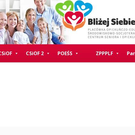
CSiOF
CSiOF 2
POEŚS
ZPPPLF
Par