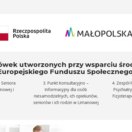
acówek utworzonych przy wsparciu śr
Europejskiego Funduszu Społecznego
 Seniora
3. Punkt Konsultacyjno –
4. Zespół 
anowej i
Informacyjny dla osób
Psychiatr
niesamodzielnych, ich opiekunów,
Fizjotera
seniorów i ich rodzin w Limanowej