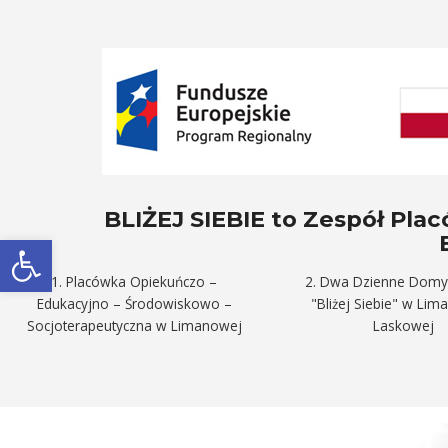
BLIŻEJ SIEBIE to Zespół Pl
Otwórz pasek narzędzi
1. Placówka Opiekuńczo –
2. Dwa Dzienne Domy
Edukacyjno – Środowiskowo –
"Bliżej Siebie" w Lim
Socjoterapeutyczna w Limanowej
Laskowej