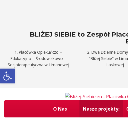
BLIŻEJ SIEBIE to Zespół Pl
1. Placówka Opiekuńczo –
2. Dwa Dzienne Domy
Edukacyjno – Środowiskowo –
"Bliżej Siebie" w Lim
Socjoterapeutyczna w Limanowej
Laskowej
Otwórz pasek narzędzi
O Nas
Nasze projekty: