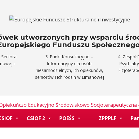
acówek utworzonych przy wsparciu śr
Europejskiego Funduszu Społecznego
 Seniora
3. Punkt Konsultacyjno –
4. Zespół 
anowej i
Informacyjny dla osób
Psychiatr
niesamodzielnych, ich opiekunów,
Fizjotera
seniorów i ich rodzin w Limanowej
CSiOF
CSiOF 2
POEŚS
ZPPPLF
Par