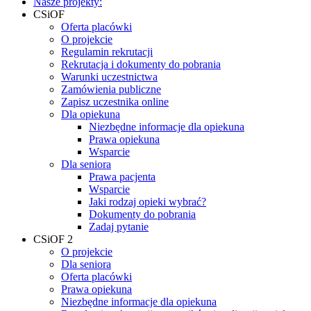
Nasze projekty:
CSiOF
Oferta placówki
O projekcie
Regulamin rekrutacji
Rekrutacja i dokumenty do pobrania
Warunki uczestnictwa
Zamówienia publiczne
Zapisz uczestnika online
Dla opiekuna
Niezbędne informacje dla opiekuna
Prawa opiekuna
Wsparcie
Dla seniora
Prawa pacjenta
Wsparcie
Jaki rodzaj opieki wybrać?
Dokumenty do pobrania
Zadaj pytanie
CSiOF 2
O projekcie
Dla seniora
Oferta placówki
Prawa opiekuna
Niezbędne informacje dla opiekuna