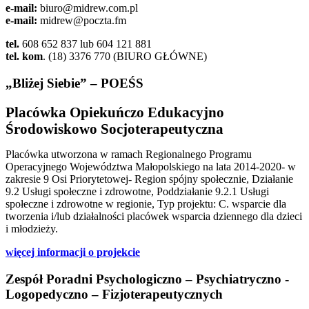
e-mail:
biuro@midrew.com.pl
e-mail:
midrew@poczta.fm
tel.
608 652 837 lub 604 121 881
tel. kom
. (18) 3376 770 (BIURO GŁÓWNE)
„Bliżej Siebie” – POEŚS
Placówka Opiekuńczo Edukacyjno
Środowiskowo Socjoterapeutyczna
Placówka utworzona w ramach Regionalnego Programu
Operacyjnego Województwa Małopolskiego na lata 2014-2020- w
zakresie 9 Osi Priorytetowej- Region spójny społecznie, Działanie
9.2 Usługi społeczne i zdrowotne, Poddziałanie 9.2.1 Usługi
społeczne i zdrowotne w regionie, Typ projektu: C. wsparcie dla
tworzenia i/lub działalności placówek wsparcia dziennego dla dzieci
i młodzieży.
więcej informacji o projekcie
Zespół Poradni Psychologiczno – Psychiatryczno -
Logopedyczno – Fizjoterapeutycznych