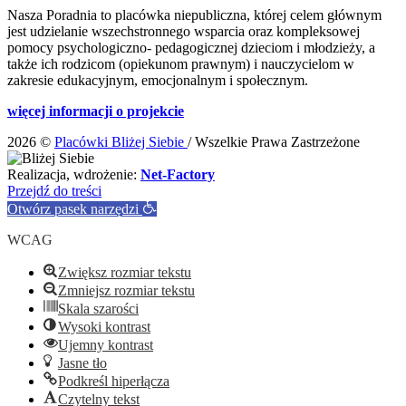
Nasza Poradnia to placówka niepubliczna, której celem głównym
jest udzielanie wszechstronnego wsparcia oraz kompleksowej
pomocy psychologiczno- pedagogicznej dzieciom i młodzieży, a
także ich rodzicom (opiekunom prawnym) i nauczycielom w
zakresie edukacyjnym, emocjonalnym i społecznym.
więcej informacji o projekcie
2026 ©
Placówki Bliżej Siebie
/ Wszelkie Prawa Zastrzeżone
Realizacja, wdrożenie:
Net-Factory
Przejdź do treści
Otwórz pasek narzędzi
WCAG
Zwiększ rozmiar tekstu
Zmniejsz rozmiar tekstu
Skala szarości
Wysoki kontrast
Ujemny kontrast
Jasne tło
Podkreśl hiperłącza
Czytelny tekst