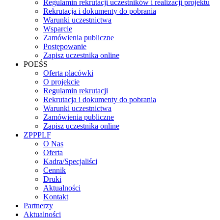
Regulamin rekrutacji uczestników i realizacji projektu
Rekrutacja i dokumenty do pobrania
Warunki uczestnictwa
Wsparcie
Zamówienia publiczne
Postępowanie
Zapisz uczestnika online
POEŚS
Oferta placówki
O projekcie
Regulamin rekrutacji
Rekrutacja i dokumenty do pobrania
Warunki uczestnictwa
Zamówienia publiczne
Zapisz uczestnika online
ZPPPLF
O Nas
Oferta
Kadra/Specjaliści
Cennik
Druki
Aktualności
Kontakt
Partnerzy
Aktualności