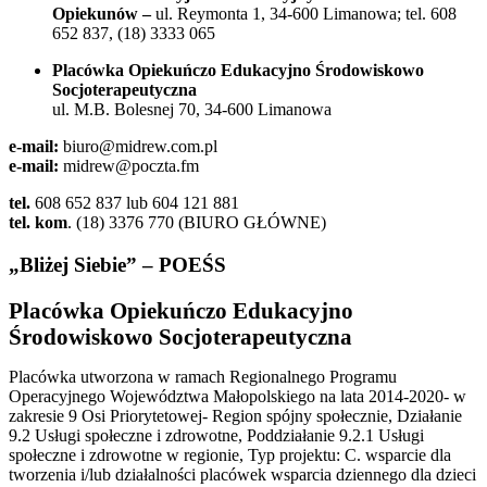
Opiekunów –
ul. Reymonta 1, 34-600 Limanowa; tel. 608
652 837, (18) 3333 065
Placówka Opiekuńczo Edukacyjno Środowiskowo
Socjoterapeutyczna
ul. M.B. Bolesnej 70, 34-600 Limanowa
e-mail:
biuro@midrew.com.pl
e-mail:
midrew@poczta.fm
tel.
608 652 837 lub 604 121 881
tel. kom
. (18) 3376 770 (BIURO GŁÓWNE)
„Bliżej Siebie” – POEŚS
Placówka Opiekuńczo Edukacyjno
Środowiskowo Socjoterapeutyczna
Placówka utworzona w ramach Regionalnego Programu
Operacyjnego Województwa Małopolskiego na lata 2014-2020- w
zakresie 9 Osi Priorytetowej- Region spójny społecznie, Działanie
9.2 Usługi społeczne i zdrowotne, Poddziałanie 9.2.1 Usługi
społeczne i zdrowotne w regionie, Typ projektu: C. wsparcie dla
tworzenia i/lub działalności placówek wsparcia dziennego dla dzieci