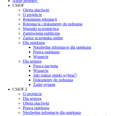
Nasze projekty:
CSiOF
Oferta placówki
O projekcie
Regulamin rekrutacji
Rekrutacja i dokumenty do pobrania
Warunki uczestnictwa
Zamówienia publiczne
Zapisz uczestnika online
Dla opiekuna
Niezbędne informacje dla opiekuna
Prawa opiekuna
Wsparcie
Dla seniora
Prawa pacjenta
Wsparcie
Jaki rodzaj opieki wybrać?
Dokumenty do pobrania
Zadaj pytanie
CSiOF 2
O projekcie
Dla seniora
Oferta placówki
Prawa opiekuna
Niezbędne informacje dla opiekuna