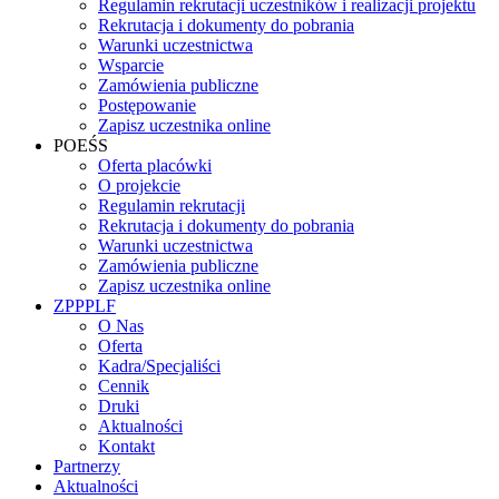
Regulamin rekrutacji uczestników i realizacji projektu
Rekrutacja i dokumenty do pobrania
Warunki uczestnictwa
Wsparcie
Zamówienia publiczne
Postępowanie
Zapisz uczestnika online
POEŚS
Oferta placówki
O projekcie
Regulamin rekrutacji
Rekrutacja i dokumenty do pobrania
Warunki uczestnictwa
Zamówienia publiczne
Zapisz uczestnika online
ZPPPLF
O Nas
Oferta
Kadra/Specjaliści
Cennik
Druki
Aktualności
Kontakt
Partnerzy
Aktualności