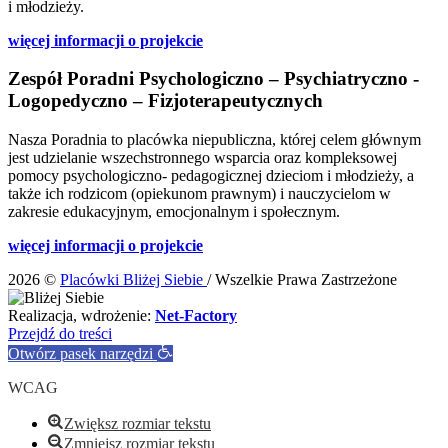
i młodzieży.
więcej informacji o projekcie
Zespół Poradni Psychologiczno – Psychiatryczno -
Logopedyczno – Fizjoterapeutycznych
Nasza Poradnia to placówka niepubliczna, której celem głównym
jest udzielanie wszechstronnego wsparcia oraz kompleksowej
pomocy psychologiczno- pedagogicznej dzieciom i młodzieży, a
także ich rodzicom (opiekunom prawnym) i nauczycielom w
zakresie edukacyjnym, emocjonalnym i społecznym.
więcej informacji o projekcie
2026 ©
Placówki Bliżej Siebie
/ Wszelkie Prawa Zastrzeżone
Realizacja, wdrożenie:
Net-Factory
Przejdź do treści
Otwórz pasek narzędzi
WCAG
Zwiększ rozmiar tekstu
Zmniejsz rozmiar tekstu