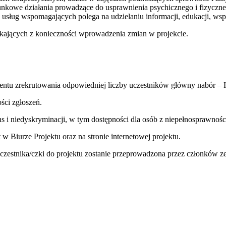
runkowe działania prowadzące do usprawnienia psychicznego i fizyczn
 usług wspomagających polega na udzielaniu informacji, edukacji, wspa
ikających z konieczności wprowadzenia zmian w projekcie.
ntu zrekrutowania odpowiedniej liczby uczestników główny nabór – 
ści zgłoszeń.
 i niedyskryminacji, w tym dostępności dla osób z niepełnosprawności
 w Biurze Projektu oraz na stronie internetowej projektu.
czestnika/czki do projektu zostanie przeprowadzona przez członków ze