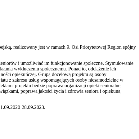
ską, realizowany jest w ramach 9. Osi Priorytetowej Region spójny
i seniorów i umożliwiać im funkcjonowanie społeczne. Stymulowanie
iałania wykluczeniu społecznemu. Ponad to, odciążenie ich
ności opiekuńczej. Grupą docelową projektu są osoby
powiatu z zakresu usług wspomagających osoby niesamodzielne w
ektami projektu będzie poprawa organizacji opieki senioralnej
iązkami, poprawa jakości życia i zdrowia seniora i opiekuna,
1.09.2020-28.09.2023.