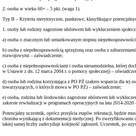
2. osoba w wieku 60+ – 5 pkt. (waga 1).
Typ B – Kryteria merytoryczne, punktowe, klasyfikujące potencjalny
1. osoby lub rodziny zagrożone ubóstwem lub wykluczeniem społecz
a) osoba o znacznym lub umiarkowanym stopniu niepełnosprawności 
b) osoba z niepełnosprawnością sprzężoną oraz osoba z zaburzeniam
rozwojowymi – zaświadczenie;
c) osoba z niepełnosprawnościami i osoba niesamodzielna, której d
w Ustawie z dn. 12 marca 2004 r. o pomocy społecznej) – oświadczen
d) osoba lub rodzina korzystająca z PO PŻ (zakres wsparcia dla tej o
towarzyszących, o których mowa w PO PŻ) – zaświadczenie;
e) osoba, rodzina lub środowisko zagrożone ubóstwem lub wyklucze
zakresie rewitalizacji w programach operacyjnych na lata 2014-2020 
Potencjalny uczestnik, oprócz przejścia etapów rekrutacji, będzie m
choroba wynikającą z dokumentacji medycznej. Po zweryfikowaniu d
takiej samej liczby zadecyduje kolejność zgłoszeń. Uczestnik, po uz