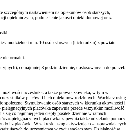
ze szczególnym nastawieniem na opiekunów osób starszych,
cji opiekuńczych, podniesienie jakości opieki domowej oraz
stki.
samodzielne i min. 10 osób starszych (i ich rodzin) z powiatu
 nieformalni.
ryjnych), co najmniej 8 godzin dziennie, dostosowanych do potrzeb
i możliwości uczestnika, a także prawa człowieka, w tym w
la uczestników placówki i ich opiekunów rodzinnych. Wachlarz usług
ie społeczne. Stymulowanie osób starszych w kierunku aktywności i
o – pielęgnacyjnych placówka zapewnia przede wszystkim możliwość
 się co najmniej jeden ciepły posiłek dziennie w ramach
kuńczo-pielęgnacyjnych placówka zapewnia także udzielanie pomocy
do i z placówki. W zakresie usług aktywizująco – usprawniających
ktywizujących do uczestnictwa w życiu społecznym. Działalność w