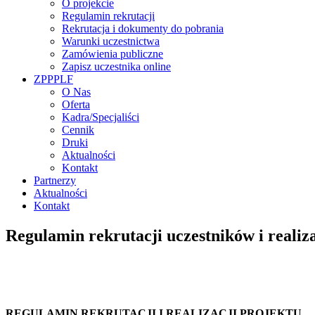
O projekcie
Regulamin rekrutacji
Rekrutacja i dokumenty do pobrania
Warunki uczestnictwa
Zamówienia publiczne
Zapisz uczestnika online
ZPPPLF
O Nas
Oferta
Kadra/Specjaliści
Cennik
Druki
Aktualności
Kontakt
Partnerzy
Aktualności
Kontakt
Regulamin rekrutacji uczestników i realiza
REGULAMIN REKRUTACJI I REALIZACJI PROJEKTU