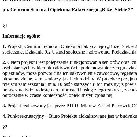
pn. Centrum Seniora i Opiekuna Faktycznego „Bliżej Siebie 2”
§1
Informacje ogólne
1.
Projekt „Centrum Seniora i Opiekuna Faktycznego „Bliżej Siebie 
społecznie, Działania 9.2 Usługi społeczne i zdrowotne, Poddziałani
2.
Celem projektu jest polepszenie funkcjonowania seniorów oraz ic
osób starszych w kierunku aktywności i podejmowanie szeregu działa
opiekunów, może pozwolić na ich uaktywnienie zawodowe, regeneracj
niesamodzielne, sami seniorzy, jak i ich rodziny. W projekcie przyj
miejscu zamieszkania i min. 10 osób starszych (i ich rodziny) z powi
poprzez ułatwiony dostęp do informacji i usług z tego zakresu, zac
odroczenie w czasie konieczności opieki instytucjonalnej.
3.
Projekt realizowany jest przez P.H.U. Midrew Zespół Placówek 
4.
Punkt rekrutacyjny – Biuro Projektu zlokalizowane jest w budyn
§2