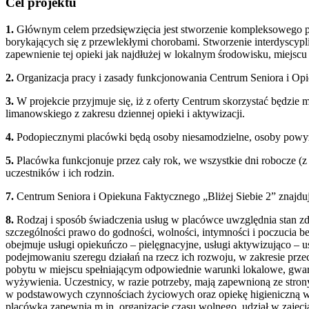
Cel projektu
1.
Głównym celem przedsięwzięcia jest stworzenie kompleksowego pr
borykających się z przewlekłymi chorobami. Stworzenie interdyscyp
zapewnienie tej opieki jak najdłużej w lokalnym środowisku, miejscu
2.
Organizacja pracy i zasady funkcjonowania Centrum Seniora i Opiek
3.
W projekcie przyjmuje się, iż z oferty Centrum skorzystać będzie 
limanowskiego z zakresu dziennej opieki i aktywizacji.
4.
Podopiecznymi placówki będą osoby niesamodzielne, osoby powyżej 
5.
Placówka funkcjonuje przez cały rok, we wszystkie dni robocze (z
uczestników i ich rodzin.
7.
Centrum Seniora i Opiekuna Faktycznego „Bliżej Siebie 2” znajdu
8.
Rodzaj i sposób świadczenia usług w placówce uwzględnia stan zdr
szczególności prawo do godności, wolności, intymności i poczucia b
obejmuje usługi opiekuńczo – pielęgnacyjne, usługi aktywizująco – 
podejmowaniu szeregu działań na rzecz ich rozwoju, w zakresie pr
pobytu w miejscu spełniającym odpowiednie warunki lokalowe, gwara
wyżywienia. Uczestnicy, w razie potrzeby, mają zapewnioną ze stro
w podstawowych czynnościach życiowych oraz opiekę higieniczną w 
placówka zapewnia m.in. organizację czasu wolnego, udział w zajęc