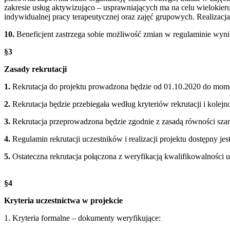
zakresie usług aktywizująco – usprawniających ma na celu wielokie
indywidualnej pracy terapeutycznej oraz zajęć grupowych. Realizacja
10.
Beneficjent zastrzega sobie możliwość zmian w regulaminie wyn
§3
Zasady rekrutacji
1.
Rekrutacja do projektu prowadzona będzie od 01.10.2020 do mome
2.
Rekrutacja będzie przebiegała według kryteriów rekrutacji i kolejno
3.
Rekrutacja przeprowadzona będzie zgodnie z zasadą równości szans
4.
Regulamin rekrutacji uczestników i realizacji projektu dostępny jest
5.
Ostateczna rekrutacja połączona z weryfikacją kwalifikowalności u
§4
Kryteria uczestnictwa w projekcie
1. Kryteria formalne – dokumenty weryfikujące: