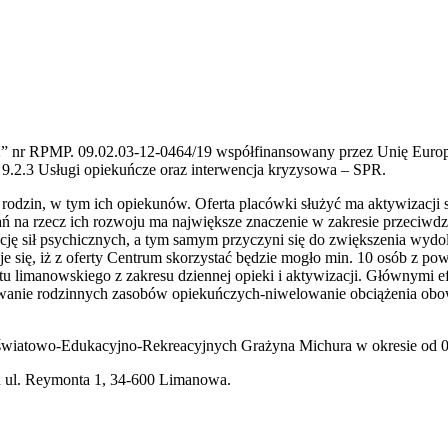
2” nr RPMP. 09.02.03-12-0464/19 współfinansowany przez Unię Europej
a 9.2.3 Usługi opiekuńcze oraz interwencja kryzysowa – SPR.
h rodzin, w tym ich opiekunów. Oferta placówki służyć ma aktywizacj
ń na rzecz ich rozwoju ma największe znaczenie w zakresie przeciwdz
ę sił psychicznych, a tym samym przyczyni się do zwiększenia wydol
muje się, iż z oferty Centrum skorzystać będzie mogło min. 10 osób z 
atu limanowskiego z zakresu dziennej opieki i aktywizacji. Głównymi ef
howanie rodzinnych zasobów opiekuńczych-niwelowanie obciążenia obow
Oświatowo-Edukacyjno-Rekreacyjnych Grażyna Michura w okresie od 0
ku ul. Reymonta 1, 34-600 Limanowa.