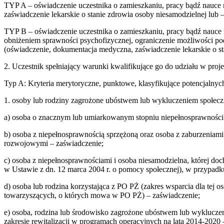
TYP A – oświadczenie uczestnika o zamieszkaniu, pracy bądź nauce n
zaświadczenie lekarskie o stanie zdrowia osoby niesamodzielnej lub –
TYP B – oświadczenie uczestnika o zamieszkaniu, pracy bądź nauce 
obniżeniem sprawności psychofizycznej, ograniczenie możliwości 
(oświadczenie, dokumentacja medyczna, zaświadczenie lekarskie o sta
2. Uczestnik spełniający warunki kwalifikujące go do udziału w pro
Typ A: Kryteria merytoryczne, punktowe, klasyfikujące potencjalnyc
1. osoby lub rodziny zagrożone ubóstwem lub wykluczeniem społecz
a) osoba o znacznym lub umiarkowanym stopniu niepełnosprawności 
b) osoba z niepełnosprawnością sprzężoną oraz osoba z zaburzeniam
rozwojowymi – zaświadczenie;
c) osoba z niepełnosprawnościami i osoba niesamodzielna, której d
w Ustawie z dn. 12 marca 2004 r. o pomocy społecznej), w przypadku
d) osoba lub rodzina korzystająca z PO PŻ (zakres wsparcia dla tej o
towarzyszących, o których mowa w PO PŻ) – zaświadczenie;
e) osoba, rodzina lub środowisko zagrożone ubóstwem lub wyklucze
zakresie rewitalizacji w programach operacyjnych na lata 2014-2020 