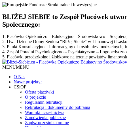
BLIŻEJ SIEBIE to Zespół Placówek utwor
Społecznego:
1. Placówka Opiekuńczo – Edukacyjno – Środowiskowo – Socjoter
2. Dwa Dzienne Domy Seniora "Bliżej Siebie" w Limanowej i Lask
3. Punkt Konsultacyjno – Informacyjny dla osób niesamodzielnych, 
4. Zespół Poradni Psychologiczno – Psychiatryczno – Logopedyczn
5. Placówki przedszkolne i żłobkowe na terenie powiatów limanowsk
MENU
MENU
O Nas
Nasze projekty:
CSiOF
Oferta placówki
O projekcie
Regulamin rekrutacji
Rekrutacja i dokumenty do pobrania
Warunki uczestnictwa
Zamówienia publiczne
Zapisz uczestnika online