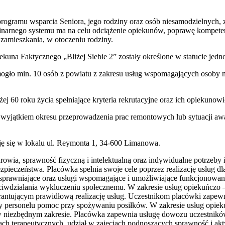
ogramu wsparcia Seniora, jego rodziny oraz osób niesamodzielnych, 
linarnego systemu ma na celu odciążenie opiekunów, poprawę kompeten
 zamieszkania, w otoczeniu rodziny.
una Faktycznego „Bliżej Siebie 2” zostały określone w statucie jedno
mogło min. 10 osób z powiatu z zakresu usług wspomagających osoby nie
60 roku życia spełniające kryteria rekrutacyjne oraz ich opiekunowie
 wyjątkiem okresu przeprowadzenia prac remontowych lub sytuacji awa
ję się w lokalu ul. Reymonta 1, 34-600 Limanowa.
owia, sprawność fizyczną i intelektualną oraz indywidualne potrzeby 
ezpieczeństwa. Placówka spełnia swoje cele poprzez realizację usług d
usprawniające oraz usługi wspomagające i umożliwiające funkcjonowan
zeciwdziałania wykluczeniu społecznemu. W zakresie usług opiekuńcz
ntującym prawidłową realizację usług. Uczestnikom placówki zapewnia
ny personelu pomoc przy spożywaniu posiłków. W zakresie usług opie
niezbędnym zakresie. Placówka zapewnia usługę dowozu uczestników 
iach terapeutycznych, udział w zajęciach podnoszących sprawność i a