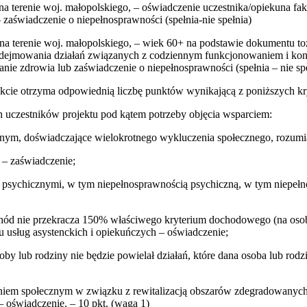
a terenie woj. małopolskiego, – oświadczenie uczestnika/opiekuna fak
 zaświadczenie o niepełnosprawności (spełnia-nie spełnia)
na terenie woj. małopolskiego, – wiek 60+ na podstawie dokumentu t
podejmowania działań związanych z codziennym funkcjonowaniem i ko
nie zdrowia lub zaświadczenie o niepełnosprawności (spełnia – nie sp
jekcie otrzyma odpowiednią liczbę punktów wynikającą z poniższych k
h uczestników projektu pod kątem potrzeby objęcia wsparciem:
nym, doświadczające wielokrotnego wykluczenia społecznego, rozumia
– zaświadczenie;
i psychicznymi, w tym niepełnosprawnością psychiczną, w tym niepełn
ochód nie przekracza 150% właściwego kryterium dochodowego (na osob
 usług asystenckich i opiekuńczych – oświadczenie;
soby lub rodziny nie będzie powielał działań, które dana osoba lub ro
niem społecznym w związku z rewitalizacją obszarów zdegradowanych 
– oświadczenie. – 10 pkt. (waga 1)