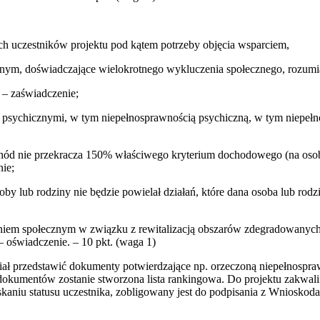
ch uczestników projektu pod kątem potrzeby objęcia wsparciem,
nym, doświadczające wielokrotnego wykluczenia społecznego, rozumia
– zaświadczenie;
i psychicznymi, w tym niepełnosprawnością psychiczną, w tym niepełn
ochód nie przekracza 150% właściwego kryterium dochodowego (na osob
ie;
soby lub rodziny nie będzie powielał działań, które dana osoba lub ro
niem społecznym w związku z rewitalizacją obszarów zdegradowanych,
– oświadczenie. – 10 pkt. (waga 1)
usiał przedstawić dokumenty potwierdzające np. orzeczoną niepełnospr
okumentów zostanie stworzona lista rankingowa. Do projektu zakwali
yskaniu statusu uczestnika, zobligowany jest do podpisania z Wniosko