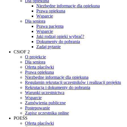
Dla opiekuna
Niezbędne informacje dla opiekuna
Prawa opiekuna
Wsparcie
Dla seniora
Prawa pacjenta
Wsparcie
Jaki rodzaj opieki wybrać?
Dokumenty do pobrania
Zadaj pytanie
CSiOF 2
O projekcie
Dla seniora
Oferta placówki
Prawa opiekuna
Niezbędne informacje dla opiekuna
Regulamin rekrutacji uczestników i realizacji projektu
Rekrutacja i dokumenty do pobrania
Warunki uczestnictwa
Wsparcie
Zamówienia publiczne
Postępowanie
Zapisz uczestnika online
POEŚS
Oferta placówki