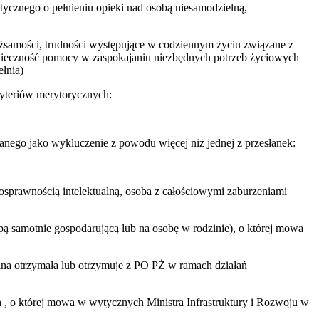
tycznego o pełnieniu opieki nad osobą niesamodzielną, –
ożsamości, trudności występujące w codziennym życiu związane z
nieczność pomocy w zaspokajaniu niezbędnych potrzeb życiowych
ełnia)
ryteriów merytorycznych:
nego jako wykluczenie z powodu więcej niż jednej z przesłanek:
osprawnością intelektualną, osoba z całościowymi zaburzeniami
ą samotnie gospodarującą lub na osobę w rodzinie), o której mowa
dzina otrzymała lub otrzymuje z PO PŻ w ramach działań
, o której mowa w wytycznych Ministra Infrastruktury i Rozwoju w