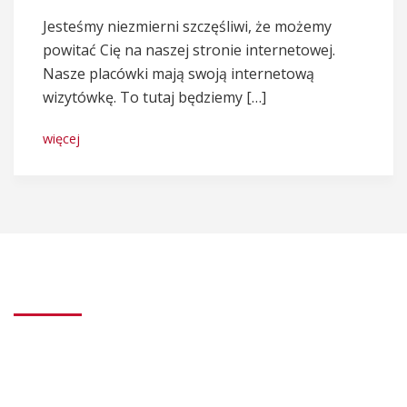
Jesteśmy niezmierni szczęśliwi, że możemy
powitać Cię na naszej stronie internetowej.
Nasze placówki mają swoją internetową
wizytówkę. To tutaj będziemy […]
więcej
Dane kontaktowe
Dzienny Dom Seniora
„Bliżej Siebie”, „Bliżej Siebie 2”