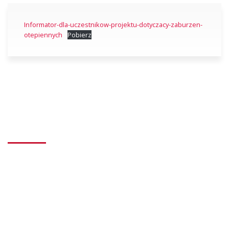
Informator-dla-uczestnikow-projektu-dotyczacy-zaburzen-
otepiennych
Pobierz
Dane kontaktowe
Dzienny Dom Seniora
„Bliżej Siebie”, „Bliżej Siebie 2”
Centrum Seniora i Opiekuna Faktycznego
Limanowa – ul. Reymonta 1, 34-600 Limanowa