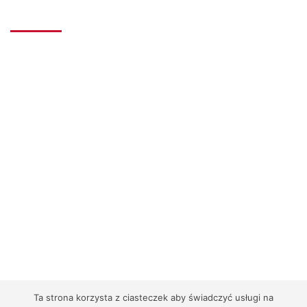
Fizjoterapeutycznych
Nasza Poradnia to placówka niepubliczna, której celem
głównym jest udzielanie wszechstronnego wsparcia
oraz kompleksowej pomocy psychologiczno-
pedagogicznej dzieciom i młodzieży, a także ich
rodzicom (opiekunom prawnym) i nauczycielom w
zakresie edukacyjnym, emocjonalnym i społecznym.
więcej informacji o projekcie
2026 ©
Placówki Bliżej Siebie
/ Wszelkie Prawa
Ta strona korzysta z ciasteczek aby świadczyć usługi na
Zastrzeżone