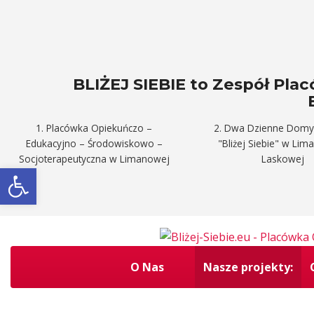
BLIŻEJ SIEBIE to Zespół Pl
1. Placówka Opiekuńczo –
2. Dwa Dzienne Domy
Edukacyjno – Środowiskowo –
"Bliżej Siebie" w Lim
Socjoterapeutyczna w Limanowej
Laskowej
Otwórz pasek narzędzi
O Nas
Nasze projekty: