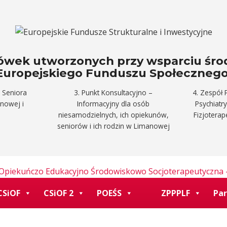
acówek utworzonych przy wsparciu śr
Europejskiego Funduszu Społecznego
 Seniora
3. Punkt Konsultacyjno –
4. Zespół 
anowej i
Informacyjny dla osób
Psychiatr
niesamodzielnych, ich opiekunów,
Fizjotera
seniorów i ich rodzin w Limanowej
CSiOF
CSiOF 2
POEŚS
ZPPPLF
Par