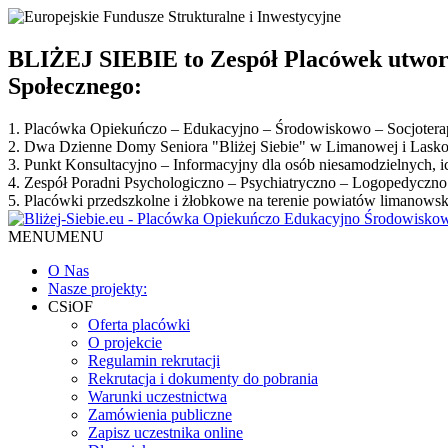
BLIŻEJ SIEBIE to Zespół Placówek utwor
Społecznego:
1. Placówka Opiekuńczo – Edukacyjno – Środowiskowo – Socjoter
2. Dwa Dzienne Domy Seniora "Bliżej Siebie" w Limanowej i Lask
3. Punkt Konsultacyjno – Informacyjny dla osób niesamodzielnych, 
4. Zespół Poradni Psychologiczno – Psychiatryczno – Logopedyczn
5. Placówki przedszkolne i żłobkowe na terenie powiatów limanowsk
MENU
MENU
O Nas
Nasze projekty:
CSiOF
Oferta placówki
O projekcie
Regulamin rekrutacji
Rekrutacja i dokumenty do pobrania
Warunki uczestnictwa
Zamówienia publiczne
Zapisz uczestnika online