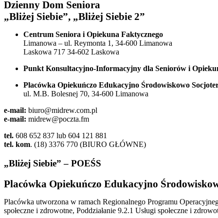
Dzienny Dom Seniora
„Bliżej Siebie”, „Bliżej Siebie 2”
Centrum Seniora i Opiekuna Faktycznego
Limanowa – ul. Reymonta 1, 34-600 Limanowa
Laskowa 717 34-602 Laskowa
Punkt Konsultacyjno-Informacyjny dla Seniorów i Opiek
Placówka Opiekuńczo Edukacyjno Środowiskowo Socjote
ul. M.B. Bolesnej 70, 34-600 Limanowa
e-mail:
biuro@midrew.com.pl
e-mail:
midrew@poczta.fm
tel.
608 652 837 lub 604 121 881
tel. kom
. (18) 3376 770 (BIURO GŁÓWNE)
„Bliżej Siebie” – POEŚS
Placówka Opiekuńczo Edukacyjno Środowiskow
Placówka utworzona w ramach Regionalnego Programu Operacyjnego W
społeczne i zdrowotne, Poddziałanie 9.2.1 Usługi społeczne i zdrowot