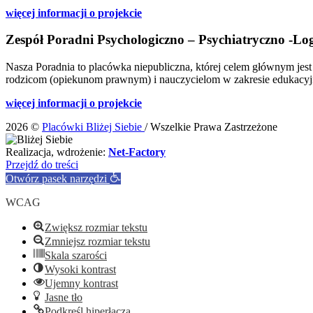
więcej informacji o projekcie
Zespół Poradni Psychologiczno – Psychiatryczno -Lo
Nasza Poradnia to placówka niepubliczna, której celem głównym jes
rodzicom (opiekunom prawnym) i nauczycielom w zakresie edukacy
więcej informacji o projekcie
2026 ©
Placówki Bliżej Siebie
/ Wszelkie Prawa Zastrzeżone
Realizacja, wdrożenie:
Net-Factory
Przejdź do treści
Otwórz pasek narzędzi
WCAG
Zwiększ rozmiar tekstu
Zmniejsz rozmiar tekstu
Skala szarości
Wysoki kontrast
Ujemny kontrast
Jasne tło
Podkreśl hiperłącza