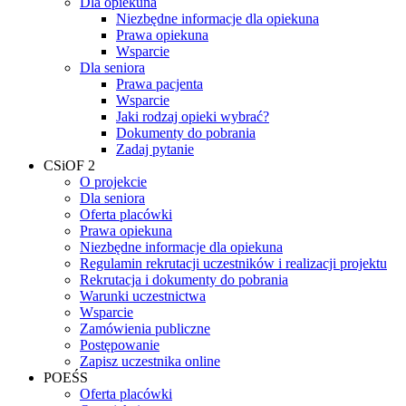
Dla opiekuna
Niezbędne informacje dla opiekuna
Prawa opiekuna
Wsparcie
Dla seniora
Prawa pacjenta
Wsparcie
Jaki rodzaj opieki wybrać?
Dokumenty do pobrania
Zadaj pytanie
CSiOF 2
O projekcie
Dla seniora
Oferta placówki
Prawa opiekuna
Niezbędne informacje dla opiekuna
Regulamin rekrutacji uczestników i realizacji projektu
Rekrutacja i dokumenty do pobrania
Warunki uczestnictwa
Wsparcie
Zamówienia publiczne
Postępowanie
Zapisz uczestnika online
POEŚS
Oferta placówki